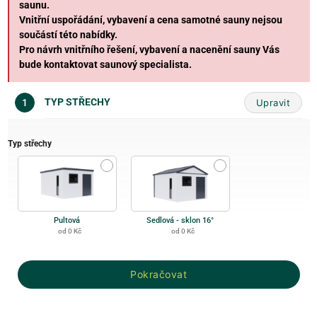
saunu.
Vnitřní uspořádání, vybavení a cena samotné sauny nejsou
součástí této nabídky.
Pro návrh vnitřního řešení, vybavení a nacenění sauny Vás
bude kontaktovat saunový specialista.
TYP STŘECHY
Upravit
1
Typ střechy
Pultová
Sedlová - sklon 16°
od 0 Kč
od 0 Kč
Pokračovat